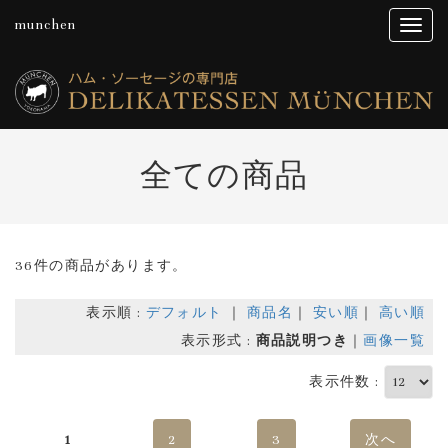
munchen
全ての商品
36件の商品があります。
表示順 :
デフォルト
｜
商品名
｜
安い順
｜
高い順
表示形式 :
商品説明つき
｜
画像一覧
表示件数 :
1
2
3
次へ