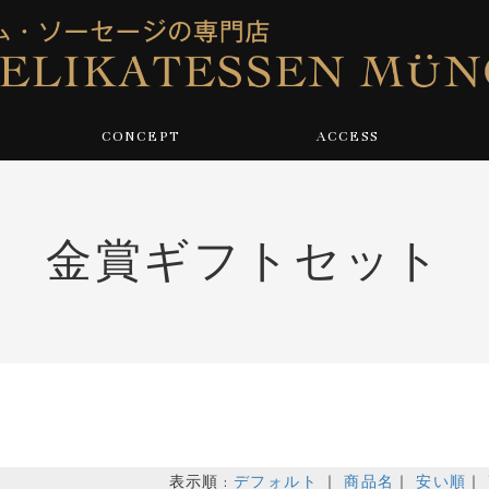
CONCEPT
ACCESS
金賞ギフトセット
表示順 :
デフォルト
｜
商品名
｜
安い順
｜