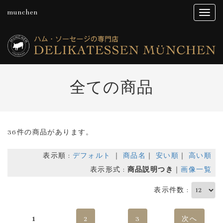
munchen
全ての商品
36件の商品があります。
表示順 :
デフォルト
｜
商品名
｜
安い順
｜
高い順
表示形式 :
商品説明つき
｜
画像一覧
表示件数 :
1
2
3
次へ