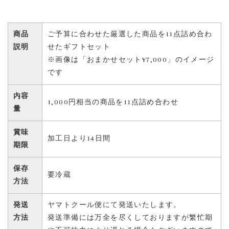
商品
ご予算に合わせた厳選した商品を11点詰め合わ
説明
せたギフトセット
※画像は「おまかせセット¥7,000」のイメージ
です
内容
1,000円相当の商品を11点詰め合わせ
量
賞味
加工日より14日間
期限
保存
要冷蔵
方法
発送
ヤマトクール便にて発送いたします。
方法
発送準備には万全を尽くしておりますが繁忙期