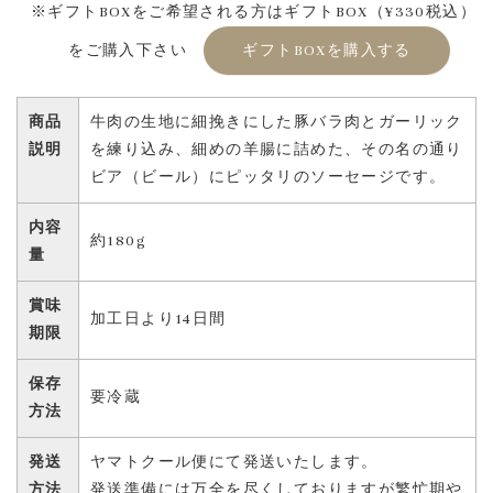
※ギフトBOXをご希望される方はギフトBOX（¥330税込）
をご購入下さい
ギフトBOXを購入する
商品
牛肉の生地に細挽きにした豚バラ肉とガーリック
説明
を練り込み、細めの羊腸に詰めた、その名の通り
ビア（ビール）にピッタリのソーセージです。
内容
約180g
量
賞味
加工日より14日間
期限
保存
要冷蔵
方法
発送
ヤマトクール便にて発送いたします。
方法
発送準備には万全を尽くしておりますが繁忙期や