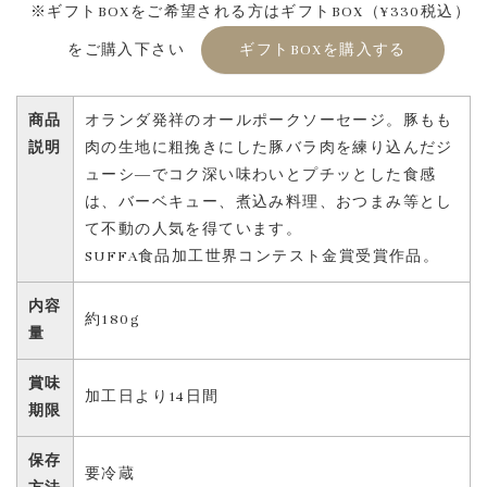
※ギフトBOXをご希望される方はギフトBOX（¥330税込）
をご購入下さい
ギフトBOXを購入する
商品
オランダ発祥のオールポークソーセージ。豚もも
説明
肉の生地に粗挽きにした豚バラ肉を練り込んだジ
ューシ―でコク深い味わいとプチッとした食感
は、バーベキュー、煮込み料理、おつまみ等とし
て不動の人気を得ています。
SUFFA食品加工世界コンテスト金賞受賞作品。
内容
約180g
量
賞味
加工日より14日間
期限
保存
要冷蔵