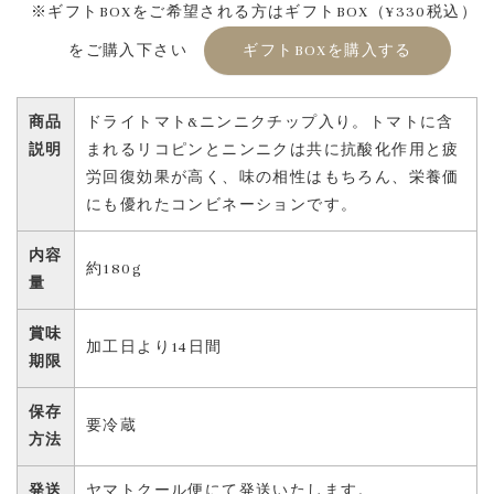
※ギフトBOXをご希望される方はギフトBOX（¥330税込）
をご購入下さい
ギフトBOXを購入する
商品
ドライトマト&ニンニクチップ入り。トマトに含
説明
まれるリコピンとニンニクは共に抗酸化作用と疲
労回復効果が高く、味の相性はもちろん、栄養価
にも優れたコンビネーションです。
内容
約180g
量
賞味
加工日より14日間
期限
保存
要冷蔵
方法
発送
ヤマトクール便にて発送いたします。