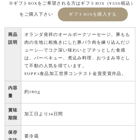
※ギフトBOXをご希望される方はギフトBOX（¥330税込）
をご購入下さい
ギフトBOXを購入する
商品
オランダ発祥のオールポークソーセージ。豚もも
説明
肉の生地に粗挽きにした豚バラ肉を練り込んだジ
ューシ―でコク深い味わいとプチッとした食感
は、バーベキュー、煮込み料理、おつまみ等とし
て不動の人気を得ています。
SUFFA食品加工世界コンテスト金賞受賞作品。
内容
約180g
量
賞味
加工日より14日間
期限
保存
要冷蔵