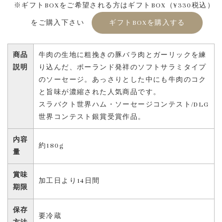
※ギフトBOXをご希望される方はギフトBOX（¥330税込）
をご購入下さい
ギフトBOXを購入する
商品
牛肉の生地に粗挽きの豚バラ肉とガーリックを練
説明
り込んだ、ポーランド発祥のソフトサラミタイプ
のソーセージ。あっさりとした中にも牛肉のコク
と旨味が濃縮された人気商品です。
スラバクト世界ハム・ソーセージコンテスト/DLG
世界コンテスト銀賞受賞作品。
内容
約180g
量
賞味
加工日より14日間
期限
保存
要冷蔵