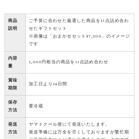
商品
ご予算に合わせた厳選した商品を11点詰め合わ
説明
せたギフトセット
※画像は「おまかせセット¥7,000」のイメージ
です
内容
1,000円相当の商品を11点詰め合わせ
量
賞味
加工日より14日間
期限
保存
要冷蔵
方法
発送
ヤマトクール便にて発送いたします。
方法
発送準備には万全を尽くしておりますが繁忙期