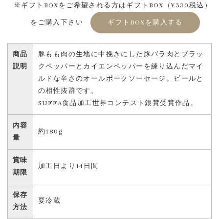
※ギフトBOXをご希望される方はギフトBOX（¥330税込）
をご購入下さい
ギフトBOXを購入する
商品
豚もも肉の生地に中挽きにした豚バラ肉とブラッ
説明
クペッパーとカイエンペッパーを練り込んだマイ
ルドな辛さのオールポークソーセージ。ビールと
の相性抜群です。
SUFFA食品加工世界コンテスト銀賞受賞作品。
内容
約180g
量
賞味
加工日より14日間
期限
保存
要冷蔵
方法