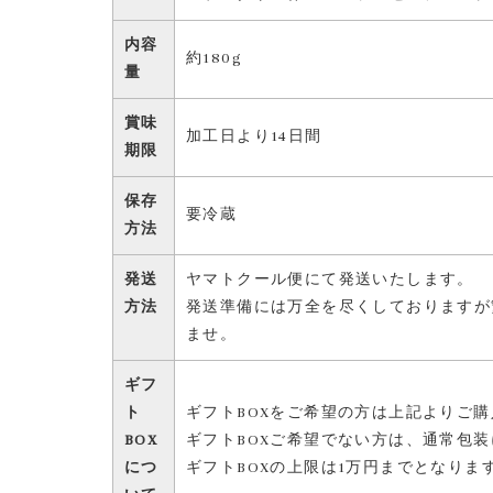
内容
約180g
量
賞味
加工日より14日間
期限
保存
要冷蔵
方法
発送
ヤマトクール便にて発送いたします。
方法
発送準備には万全を尽くしておりますが
ませ。
ギフ
ト
ギフトBOXをご希望の方は上記よりご
BOX
ギフトBOXご希望でない方は、通常包
につ
ギフトBOXの上限は1万円までとなりま